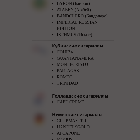
BYRON (Байрон)
ATABEY (Атабей)
BANDOLERO (Бандолеро)
IMPERIAL RUSSIAN
EDITION
ISTHMUS (Исмас)
Кубинские сигариллы
COHIBA
GUANTANAMERA
MONTECRISTO
PARTAGAS
ROMEO
TRINIDAD
Голландские сигариллы
CAFE CREME
Немецкие сигариллы
CLUBMASTER
HANDELSGOLD
Al CAPONE
MOODS