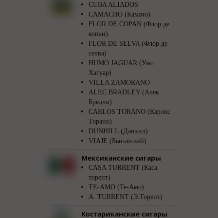
CUBA ALIADOS
CAMACHO (Камачо)
FLOR DE COPAN (Флор де
копан)
FLOR DE SELVA (Флор де
селва)
HUMO JAGUAR (Умо
Хагуар)
VILLA ZAMORANO
ALEC BRADLEY (Алек
Бредли)
CARLOS TORANO (Карлос
Торано)
DUNHILL (Данхил)
VIAJE (Бьи-ах-хей)
Мексиканские сигары
CASA TURRENT (Каса
торент)
TE-AMO (Те-Амо)
A. TURRENT (Э.Торент)
Костариканские сигары