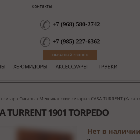
и
Контакты
+7
(
968
)
580-2742
+7
(
985
)
227-6362
ОБРАТНЫЙ ЗВОНОК
ЛЫ
ХЬЮМИДОРЫ
АКСЕССУАРЫ
ТРУБКИ
н сигар
›
Сигары
›
Мексиканские сигары
›
CASA TURRENT (Каса т
A TURRENT 1901 TORPEDO
Нет в наличи