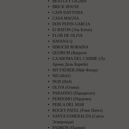
BENTLEY CIGARS
BRICK HOUSE
CAIN DAYTONA
CASA MAGNA
DON PEPIN GARCIA
El BATON (Эль Бэтон)
FLOR DE OLIVA
HAVANA Q
HIROCHI ROBAINA
QUORUM (Коурум)
LA AROMA DEL CARIBE (Ла
Арома Дель Карибе)
MY FATHER (Май Фазер)
NICARAO
NUB (Нуб)
OLIVA (Олива)
PARADISO (Парадисио)
PERDOMO (Пердомо)
PERLA DEL MAR
ROCKY PATEL (Роки Пател)
SANTA ESMERALDA (Санта
Эсмеральда)
PADRON (Падрон)