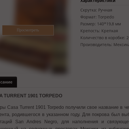
Характеристики
Скрутка:
Ручная
Формат:
Torpedo
Размер:
140*19,8 мм
Крепость:
Крепкая
Количество в коробке:
2
Производитель:
Мексик
сание
A TURRENT 1901 TORPEDO
ры Casa Turrent 1901 Torpedo получили свое название в 
ента, родившегося в указанном году. Для покрова был вы
таций San Andres Negro, для наполнения и связующего
щенный на солнечных просторах Мексики из кубински