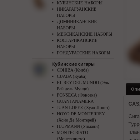
КУБИНСКИЕ НАБОРЫ
НИКАРАГУАНСКИЕ
НАБОРЫ
ДОМИНИКАНСКИЕ
НАБОРЫ
МЕКСИКАНСКИЕ НАБОРЫ
КОСТАРИКАНСКИЕ
НАБОРЫ
ГОНДУРАССКИЕ НАБОРЫ
Кубинские сигары
COHIBA (Коиба)
CUABA (Куаба)
EL REY DEL MUNDO (Эль
Опи
Рей дель Мундо)
FONSECA (Фонсека)
GUANTANAMERA
CAS
JUAN LOPEZ (Хуан Лопез)
HOYO DE MONTERREY
Сига
(Хойо Де Монтерей)
Турр
H.UPMANN (Упманн)
план
MONTECRISTO
(Монтекристо)
выра