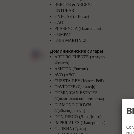
BERGER & ARGENTI
ENTUBAR
5 VEGAS (5 Вегас)
CAO
PLASENCIA (Плаценсия)
CUMPAY
LUIS MARTINEZ
Доминиканские сигары
ARTURO FUENTE (Артуро
Фуэнто)
ASHTON (Эштон)
AVO (АВО)
CUESTA-REY (Куэста Рей)
DAVIDOFF (Давидоф)
DOMINICAN ESTATES
(Доминиканские поместья)
DIAMOND CROWN
В
(Даймонд краун)
DON DIEGO (Дон Диего)
IMPERIALES (Империалес)
Сог
GURKHA (Гурка)
№15