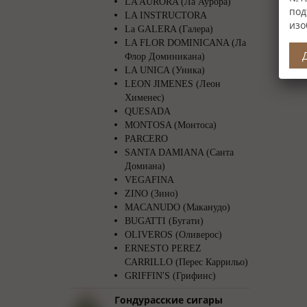
LA AURORA (Ла Аурора)
под
LA INSTRUCTORA
изо
La GALERA (Галера)
LA FLOR DOMINICANA (Ла
Флор Доминикана)
LA UNICA (Уника)
LEON JIMENES (Леон
Хименес)
QUESADA
MONTOSA (Монтоса)
PARCERO
SANTA DAMIANA (Санта
Домиана)
VEGAFINA
ZINO (Зино)
MACANUDO (Маканудо)
BUGATTI (Бугати)
OLIVEROS (Оливерос)
ERNESTO PEREZ
CARRILLO (Перес Каррильо)
GRIFFIN′S (Грифинс)
Гондурасские сигары