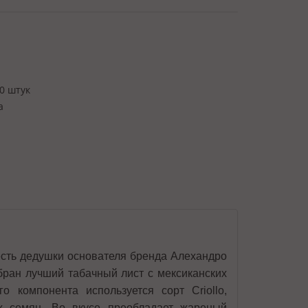
0 штук
а
честь дедушки основателя бренда Алехандро
бран лучший табачный лист с мексиканских
 компонента используется сорт Criollo,
х семян. Во вкусе преобладает жареный