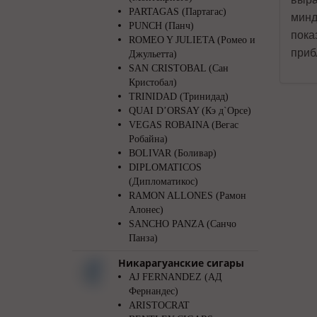
PARTAGAS (Партагас)
минд
PUNCH (Панч)
пока
ROMEO Y JULIETA (Ромео и
приб
Джульетта)
SAN CRISTOBAL (Сан
Кристобал)
TRINIDAD (Тринидад)
QUAI D’ORSAY (Кэ д`Орсе)
VEGAS ROBAINA (Вегас
Робайна)
BOLIVAR (Боливар)
DIPLOMATICOS
(Дипломатикос)
RAMON ALLONES (Рамон
Алонес)
SANCHO PANZA (Санчо
Панза)
Никарагуанские сигары
AJ FERNANDEZ (АД
Фернандес)
ARISTOCRAT