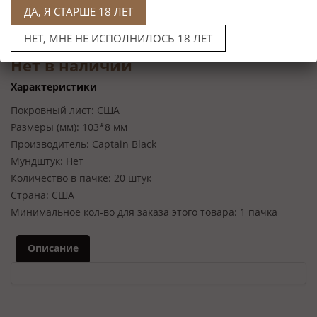
ДА, Я СТАРШЕ 18 ЛЕТ
НЕТ, МНЕ НЕ ИСПОЛНИЛОСЬ 18 ЛЕТ
Нет в наличии
Характеристики
Покровный лист:
США
Размеры (мм):
103*8 мм
Производитель:
Captain Black
Мундштук:
Нет
Количество в пачке:
20 штук
Страна:
США
Минимальное кол-во для заказа этого товара:
1 пачка
Описание