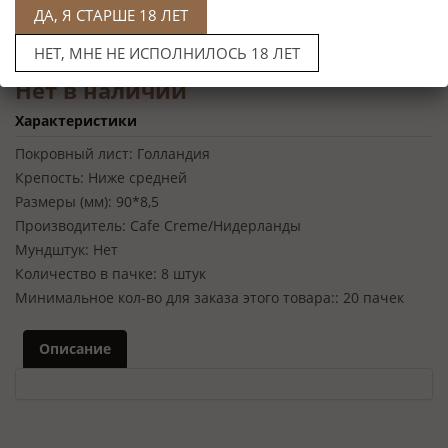
ДА, Я СТАРШЕ 18 ЛЕТ
НЕТ, МНЕ НЕ ИСПОЛНИЛОСЬ 18 ЛЕТ
Нет в наличии
Характеристики
Покровный лист:
Голландия
Крепость:
Ниже средней
Размеры (мм):
90*8,5
Производитель:
Cafe Creme/Нидерланды
Мундштук:
Нет
Количество в пачке:
8 штук
Минимальное кол-во для заказа этого товара::
20 пачек
Описание