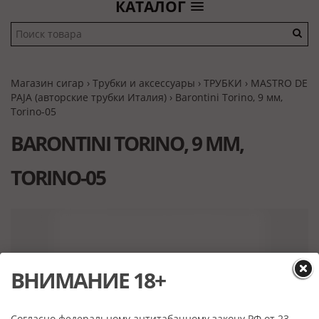
КАТАЛОГ
Магазин сигар
›
Трубки и аксессуары
›
ТРУБКИ
›
MASTRO DE
PAJA (авторские трубки Италия)
› Barontini Torino, 9 мм,
Torino-05
BARONTINI TORINO, 9 ММ,
TORINO-05
ВНИМАНИЕ 18+
Согласно федеральному антитабачному закону РФ от 23