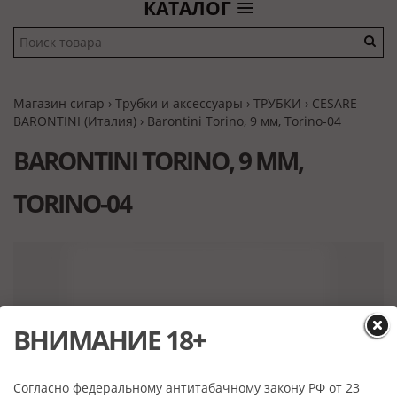
КАТАЛОГ
Магазин сигар
›
Трубки и аксессуары
›
ТРУБКИ
›
CESARE
BARONTINI (Италия)
› Barontini Torino, 9 мм, Torino-04
BARONTINI TORINO, 9 ММ,
TORINO-04
ВНИМАНИЕ 18+
Согласно федеральному антитабачному закону РФ от 23