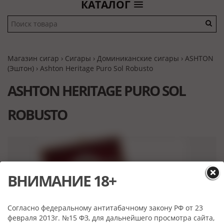
КАТАЛОГ
Магазин сигар
›
Сигары
›
Доминиканские сигары
›
ASHTON
(Эштон)
› Ashton Heritage Puro Sol Robusto
ASHTON HERITAGE PURO SOL
ROBUSTO
ВНИМАНИЕ 18+
Согласно федеральному антитабачному закону РФ от 23
февраля 2013г. №15 ФЗ, для дальнейшего просмотра сайта,