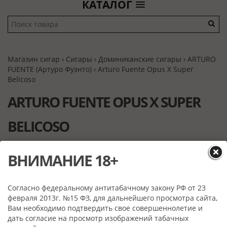
КАТАЛОГ
Магазин сигар
›
Сигары
›
Доминиканские сигары
›
ARTURO
FUENTE (Артуро Фуэнто)
› Arturo Fuente Opus X Super
Belicoso
ARTURO FUENTE OPUS X SUPER
BELICOSO
ВНИМАНИЕ 18+
Согласно федеральному антитабачному закону РФ от 23
февраля 2013г. №15 ФЗ, для дальнейшего просмотра сайта,
Вам необходимо подтвердить свое совершеннолетие и
дать согласие на просмотр изображений табачных