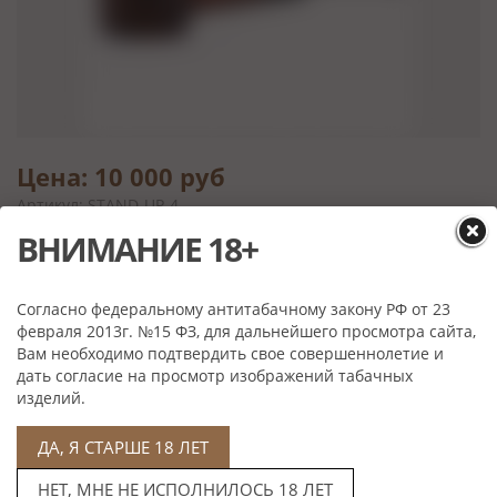
Цена: 10 000 руб
Артикул: STAND-UP-4
Выбрать
ВНИМАНИЕ 18+
Согласно федеральному антитабачному закону РФ от 23
февраля 2013г. №15 ФЗ, для дальнейшего просмотра сайта,
Характеристики
Вам необходимо подтвердить свое совершеннолетие и
дать согласие на просмотр изображений табачных
Материал:
бриар, акрил
изделий.
Производитель:
Gasparini, Италия
ДА, Я СТАРШЕ 18 ЛЕТ
НЕТ, МНЕ НЕ ИСПОЛНИЛОСЬ 18 ЛЕТ