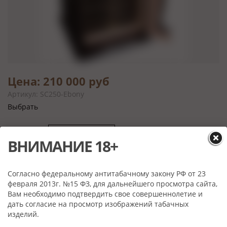
Цена: 210 000 руб
Артикул: SC250-Ebony
Выбрать
ВНИМАНИЕ 18+
Характеристики
Материал:
Эбеновое дерево, Кедр, стекло, металл
Согласно федеральному антитабачному закону РФ от 23
февраля 2013г. №15 ФЗ, для дальнейшего просмотра сайта,
Вместимость:
250 сигар
Вам необходимо подтвердить свое совершеннолетие и
Производитель:
GENTILI, Италия
дать согласие на просмотр изображений табачных
Вес (кг):
14
изделий.