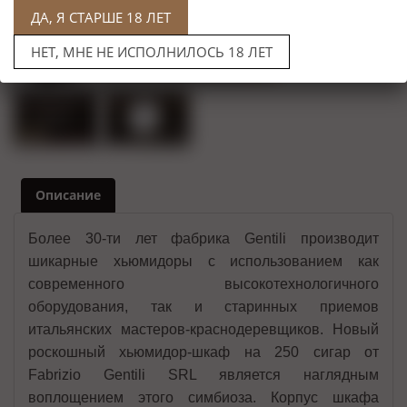
ДА, Я СТАРШЕ 18 ЛЕТ
НЕТ, МНЕ НЕ ИСПОЛНИЛОСЬ 18 ЛЕТ
Описание
Более 30-ти лет фабрика Gentili производит
шикарные хьюмидоры c использованием как
современного высокотехнологичного
оборудования, так и старинных приемов
итальянских мастеров-краснодеревщиков. Новый
роскошный хьюмидор-шкаф на 250 сигар от
Fabrizio Gentili SRL является наглядным
воплощением этого симбиоза. Корпус шкафа