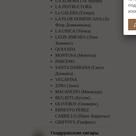
LA AURORA (Ла Аурора)
под
LA INSTRUCTORA
изо
La GALERA (Галера)
LA FLOR DOMINICANA (Ла
Флор Доминикана)
LA UNICA (Уника)
LEON JIMENES (Леон
Хименес)
QUESADA
MONTOSA (Монтоса)
PARCERO
SANTA DAMIANA (Санта
Домиана)
VEGAFINA
ZINO (Зино)
MACANUDO (Маканудо)
BUGATTI (Бугати)
OLIVEROS (Оливерос)
ERNESTO PEREZ
CARRILLO (Перес Каррильо)
GRIFFIN′S (Грифинс)
Гондурасские сигары