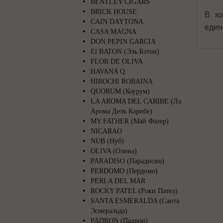
BENTLEY CIGARS
BRICK HOUSE
В ко
CAIN DAYTONA
един
CASA MAGNA
DON PEPIN GARCIA
El BATON (Эль Бэтон)
FLOR DE OLIVA
HAVANA Q
HIROCHI ROBAINA
QUORUM (Коурум)
LA AROMA DEL CARIBE (Ла
Арома Дель Карибе)
MY FATHER (Май Фазер)
NICARAO
NUB (Нуб)
OLIVA (Олива)
PARADISO (Парадисио)
PERDOMO (Пердомо)
PERLA DEL MAR
ROCKY PATEL (Роки Пател)
SANTA ESMERALDA (Санта
Эсмеральда)
PADRON (Падрон)