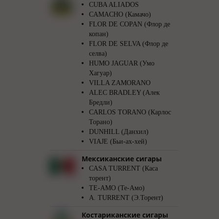
CUBA ALIADOS
CAMACHO (Камачо)
FLOR DE COPAN (Флор де
копан)
FLOR DE SELVA (Флор де
селва)
HUMO JAGUAR (Умо
Хагуар)
VILLA ZAMORANO
ALEC BRADLEY (Алек
Бредли)
CARLOS TORANO (Карлос
Торано)
DUNHILL (Данхил)
VIAJE (Бьи-ах-хей)
Мексиканские сигары
CASA TURRENT (Каса
торент)
TE-AMO (Те-Амо)
A. TURRENT (Э.Торент)
Костариканские сигары