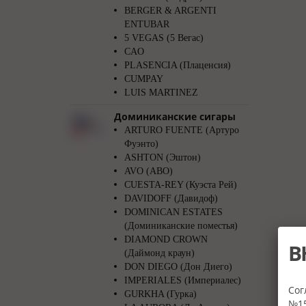
BERGER & ARGENTI
ENTUBAR
5 VEGAS (5 Вегас)
CAO
PLASENCIA (Плаценсия)
CUMPAY
LUIS MARTINEZ
Доминиканские сигары
ARTURO FUENTE (Артуро
Фуэнто)
ASHTON (Эштон)
AVO (АВО)
CUESTA-REY (Куэста Рей)
DAVIDOFF (Давидоф)
DOMINICAN ESTATES
(Доминиканские поместья)
DIAMOND CROWN
В
(Даймонд краун)
DON DIEGO (Дон Диего)
IMPERIALES (Империалес)
Сог
GURKHA (Гурка)
№15