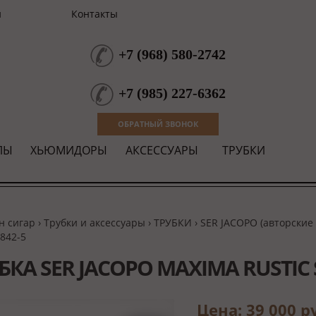
и
Контакты
+7
(
968
)
580-2742
+7
(
985
)
227-6362
ОБРАТНЫЙ ЗВОНОК
ЛЫ
ХЬЮМИДОРЫ
АКСЕССУАРЫ
ТРУБКИ
н сигар
›
Трубки и аксессуары
›
ТРУБКИ
›
SER JACOPO (авторские
S842-5
БКА SER JACOPO MAXIMA RUSTIC 
Цена: 39 000 