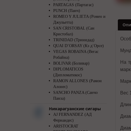
PARTAGAS (Партагас)
PUNCH (Панч)
ROMEO Y JULIETA (Ромео и
Джульетта)
Опи
SAN CRISTOBAL (Сан
Кристобал)
Особ
TRINIDAD (Тринидад)
QUAI D’ORSAY (Кэ д`Орсе)
Мунд
VEGAS ROBAINA (Вегас
Робайна)
На т
BOLIVAR (Боливар)
DIPLOMATICOS
марки
(Дипломатикос)
RAMON ALLONES (Рамон
Марк
Алонес)
SANCHO PANZA (Санчо
Вес 
Панза)
Длин
Никарагуанские сигары
AJ FERNANDEZ (АД
Диам
Фернандес)
ARISTOCRAT
Диам