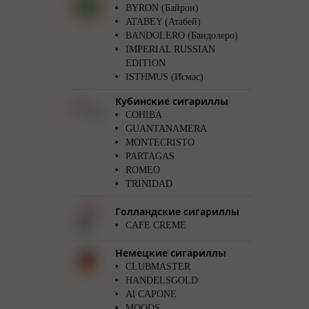
BYRON (Байрон)
ATABEY (Атабей)
BANDOLERO (Бандолеро)
IMPERIAL RUSSIAN
EDITION
ISTHMUS (Исмас)
Кубинские сигариллы
COHIBA
GUANTANAMERA
MONTECRISTO
PARTAGAS
ROMEO
TRINIDAD
Голландские сигариллы
CAFE CREME
Немецкие сигариллы
CLUBMASTER
HANDELSGOLD
Al CAPONE
MOODS