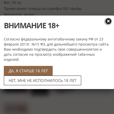
Вес:
95 гр.
Примечание:
Кольцо из серебра 925 пробы.
Мундштук:
акрил
Длина трубки:
16 см.
ВНИМАНИЕ 18+
Глубина:
45 мм.
Фильтр:
9 мм.
Диаметр табачной камеры:
20 мм.
Согласно федеральному антитабачному закону РФ от 23
февраля 2013г. №15 ФЗ, для дальнейшего просмотра сайта,
Вам необходимо подтвердить свое совершеннолетие и
дать согласие на просмотр изображений табачных
изделий.
ДА, Я СТАРШЕ 18 ЛЕТ
НЕТ, МНЕ НЕ ИСПОЛНИЛОСЬ 18 ЛЕТ