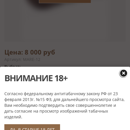
Цена: 8 000 руб
Артикул: MARE-12
Выбрать
ВНИМАНИЕ 18+
Согласно федеральному антитабачному закону РФ от 23
Характеристики
февраля 2013г. №15 ФЗ, для дальнейшего просмотра сайта,
Материал:
Тосканский бриар, акрил, металл-цветной акрил
Вам необходимо подтвердить свое совершеннолетие и
дать согласие на просмотр изображений табачных
Производитель:
Cesare Barontini, Тоскана, Италия
изделий.
Вес:
42 гр.
Примечание:
Табачная камера карбонизирована.
ДА, Я СТАРШЕ 18 ЛЕТ