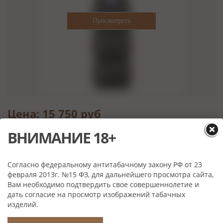
Цена: 15 750 руб
Артикул: LI750T3
ВНИМАНИЕ 18+
Оружейная сталь
Согласно федеральному антитабачному закону РФ от 23
февраля 2013г. №15 ФЗ, для дальнейшего просмотра сайта,
Вам необходимо подтвердить свое совершеннолетие и
Характеристики
дать согласие на просмотр изображений табачных
Материал:
Металл
изделий.
Производитель:
Colibri, Великобритания