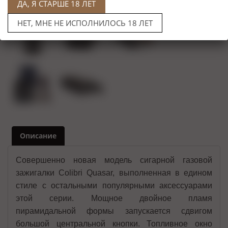
ДА, Я СТАРШЕ 18 ЛЕТ
НЕТ, МНЕ НЕ ИСПОЛНИЛОСЬ 18 ЛЕТ
Описание
Совершенно новая модель сигарной газовой
зажигалки Colibri Quasar, выполненная в едином
стиле с остальными популярными аксессуарами
этой серии. Мощное двойное пламя
пирамидальной формы запускается сдвигом
большой центральной кнопки. Топливное окно