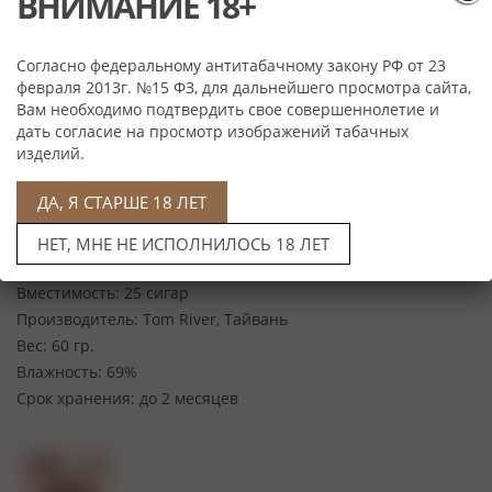
ВНИМАНИЕ 18+
Согласно федеральному антитабачному закону РФ от 23
февраля 2013г. №15 ФЗ, для дальнейшего просмотра сайта,
Вам необходимо подтвердить свое совершеннолетие и
дать согласие на просмотр изображений табачных
изделий.
Нет в наличии
ДА, Я СТАРШЕ 18 ЛЕТ
Характеристики
НЕТ, МНЕ НЕ ИСПОЛНИЛОСЬ 18 ЛЕТ
Материал:
водно-солевой раствор;осмос-мембрана
Вместимость:
25 сигар
Производитель:
Tom River, Тайвань
Вес:
60 гр.
Влажность:
69%
Срок хранения:
до 2 месяцев