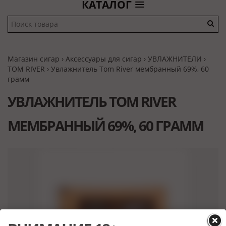
КАТАЛОГ
Магазин сигар
›
Аксессуары для сигар
›
УВЛАЖНИТЕЛИ
›
TOM RIVER
› Увлажнитель Tom River мембранный 69%, 60
грамм
УВЛАЖНИТЕЛЬ TOM RIVER
МЕМБРАННЫЙ 69%, 60 ГРАММ