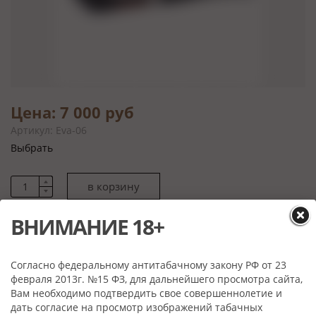
Цена: 7 000 руб
Артикул: Eva-06
Выбрать
Характеристики
ВНИМАНИЕ 18+
Материал:
Тосканский бриар, акрил
Производитель:
Cesare Barontini, Тоскана, Италия
Согласно федеральному антитабачному закону РФ от 23
Вес:
35 гр.
февраля 2013г. №15 ФЗ, для дальнейшего просмотра сайта,
Примечание:
Табачная камера карбонизирована.
Вам необходимо подтвердить свое совершеннолетие и
дать согласие на просмотр изображений табачных
Мундштук:
акрил