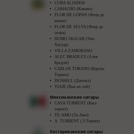
CUBA ALIADOS
CAMACHO (Камачо)
FLOR DE COPAN (Флор де
копан)
FLOR DE SELVA (Флор де
селва)
HUMO JAGUAR (Умо
Хагуар)
VILLA ZAMORANO
ALEC BRADLEY (Алек
Бредли)
CARLOS TORANO (Карлос
Торано)
DUNHILL (Данхил)
VIAJE (Бьи-ах-хей)
Мексиканские сигары
CASA TURRENT (Каса
торент)
TE-AMO (Те-Амо)
A. TURRENT (Э.Торент)
Костариканские сигары