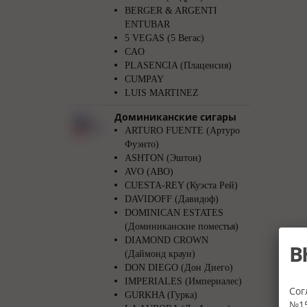
BERGER & ARGENTI
ENTUBAR
5 VEGAS (5 Вегас)
CAO
PLASENCIA (Плаценсия)
CUMPAY
LUIS MARTINEZ
Доминиканские сигары
ARTURO FUENTE (Артуро
Фуэнто)
ASHTON (Эштон)
AVO (АВО)
CUESTA-REY (Куэста Рей)
DAVIDOFF (Давидоф)
DOMINICAN ESTATES
(Доминиканские поместья)
DIAMOND CROWN
В
(Даймонд краун)
DON DIEGO (Дон Диего)
IMPERIALES (Империалес)
Сог
GURKHA (Гурка)
№15