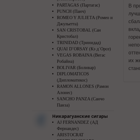
PARTAGAS (Партагас)
В пр
PUNCH (Панч)
лучш
ROMEO Y JULIETA (Ромео и
сбал
Джульетта)
вкла
SAN CRISTOBAL (Сан
Кристобал)
горе
TRINIDAD (Тринидад)
непо
QUAI D’ORSAY (Кэ д`Орсе)
отте
VEGAS ROBAINA (Вегас
их ж
Робайна)
BOLIVAR (Боливар)
стан
DIPLOMATICOS
(Дипломатикос)
RAMON ALLONES (Рамон
Алонес)
SANCHO PANZA (Санчо
Панза)
Никарагуанские сигары
AJ FERNANDEZ (АД
Фернандес)
ARISTOCRAT