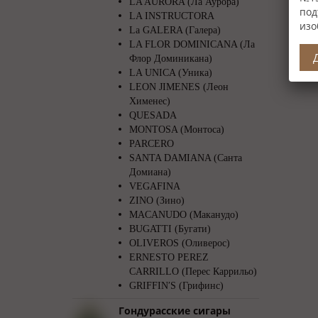
LA AURORA (Ла Аурора)
под
LA INSTRUCTORA
изо
La GALERA (Галера)
LA FLOR DOMINICANA (Ла
Флор Доминикана)
LA UNICA (Уника)
LEON JIMENES (Леон
Хименес)
QUESADA
MONTOSA (Монтоса)
PARCERO
SANTA DAMIANA (Санта
Домиана)
VEGAFINA
ZINO (Зино)
MACANUDO (Маканудо)
BUGATTI (Бугати)
OLIVEROS (Оливерос)
ERNESTO PEREZ
CARRILLO (Перес Каррильо)
GRIFFIN′S (Грифинс)
Гондурасские сигары