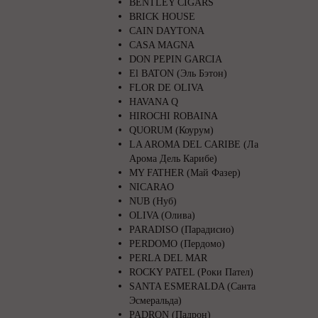
BENTLEY CIGARS
BRICK HOUSE
CAIN DAYTONA
CASA MAGNA
DON PEPIN GARCIA
El BATON (Эль Бэтон)
FLOR DE OLIVA
HAVANA Q
HIROCHI ROBAINA
QUORUM (Коурум)
LA AROMA DEL CARIBE (Ла
Арома Дель Карибе)
MY FATHER (Май Фазер)
NICARAO
NUB (Нуб)
OLIVA (Олива)
PARADISO (Парадисио)
PERDOMO (Пердомо)
PERLA DEL MAR
ROCKY PATEL (Роки Пател)
SANTA ESMERALDA (Санта
Эсмеральда)
PADRON (Падрон)