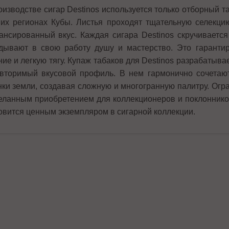
оизводстве сигар Destinos используется только отборный 
их регионах Кубы. Листья проходят тщательную селекцию
ансированный вкус. Каждая сигара Destinos скручиваетс
дывают в свою работу душу и мастерство. Это гаранти
ние и легкую тягу. Купаж табаков для Destinos разрабатыва
вторимый вкусовой профиль. В нем гармонично сочетают
нки земли, создавая сложную и многогранную палитру. Огра
еланным приобретением для коллекционеров и поклонников
овится ценным экземпляром в сигарной коллекции.