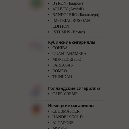
BYRON (Байрон)
ATABEY (Атабей)
BANDOLERO (Бандолеро)
IMPERIAL RUSSIAN
EDITION
ISTHMUS (Исмас)
Кубинские сигариллы
COHIBA
GUANTANAMERA
MONTECRISTO
PARTAGAS
ROMEO
TRINIDAD
Голландские сигариллы
CAFE CREME
Немецкие сигариллы
CLUBMASTER
HANDELSGOLD
Al CAPONE
MOODS