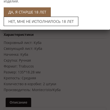
изделий.
ДА, Я СТАРШЕ 18 ЛЕТ
НЕТ, МНЕ НЕ ИСПОЛНИЛОСЬ 18 ЛЕТ
Нет в наличии
Характеристики
Покровный лист:
Куба
Связующий лист:
Куба
Начинка:
Куба
Скрутка:
Ручная
Формат:
Trabucos
Размер:
135*18.28 мм
Крепость:
Средняя
Количество в коробке:
2 штуки
Производитель:
Montecristo/Куба
Описание