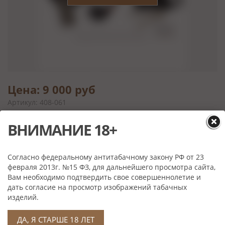
Цена: 9 000 руб
Артикул: 408-061
Выбрать
ВНИМАНИЕ 18+
Согласно федеральному антитабачному закону РФ от 23
Характеристики
февраля 2013г. №15 ФЗ, для дальнейшего просмотра сайта,
Вам необходимо подтвердить свое совершеннолетие и
Размер:
20х10х6 см.
дать согласие на просмотр изображений табачных
Материал:
Бриар, акрил, кожа
изделий.
Производитель:
Passatore, Германия
ДА, Я СТАРШЕ 18 ЛЕТ