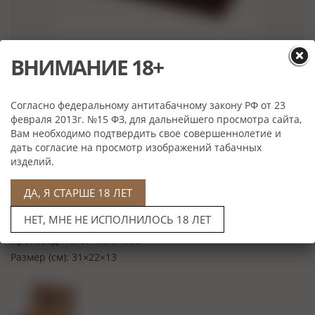
ВНИМАНИЕ 18+
Цена: 12 500 руб
Артикул: 274738
Согласно федеральному антитабачному закону РФ от 23
Выбрать
февраля 2013г. №15 ФЗ, для дальнейшего просмотра сайта,
Вам необходимо подтвердить свое совершеннолетие и
дать согласие на просмотр изображений табачных
изделий.
Характеристики
ДА, Я СТАРШЕ 18 ЛЕТ
Материал:
кедр
НЕТ, МНЕ НЕ ИСПОЛНИЛОСЬ 18 ЛЕТ
Вместимость:
40 сигар
Производитель:
Aficionado
Размер (см):
31×22×13