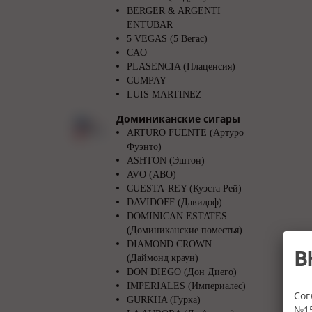
BERGER & ARGENTI
ENTUBAR
5 VEGAS (5 Вегас)
CAO
PLASENCIA (Плаценсия)
CUMPAY
LUIS MARTINEZ
Доминиканские сигары
ARTURO FUENTE (Артуро
Фуэнто)
ASHTON (Эштон)
AVO (АВО)
CUESTA-REY (Куэста Рей)
DAVIDOFF (Давидоф)
DOMINICAN ESTATES
(Доминиканские поместья)
DIAMOND CROWN
В
(Даймонд краун)
DON DIEGO (Дон Диего)
IMPERIALES (Империалес)
Сог
GURKHA (Гурка)
№15