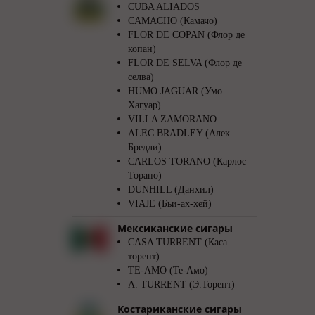
CUBA ALIADOS
CAMACHO (Камачо)
FLOR DE COPAN (Флор де
копан)
FLOR DE SELVA (Флор де
селва)
HUMO JAGUAR (Умо
Хагуар)
VILLA ZAMORANO
ALEC BRADLEY (Алек
Бредли)
CARLOS TORANO (Карлос
Торано)
DUNHILL (Данхил)
VIAJE (Бьи-ах-хей)
Мексиканские сигары
CASA TURRENT (Каса
торент)
TE-AMO (Те-Амо)
A. TURRENT (Э.Торент)
Костариканские сигары