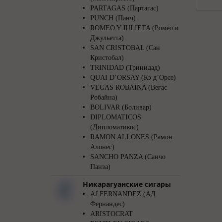
PARTAGAS (Партагас)
PUNCH (Панч)
ROMEO Y JULIETA (Ромео и
Джульетта)
SAN CRISTOBAL (Сан
Кристобал)
TRINIDAD (Тринидад)
QUAI D’ORSAY (Кэ д`Орсе)
VEGAS ROBAINA (Вегас
Робайна)
BOLIVAR (Боливар)
DIPLOMATICOS
(Дипломатикос)
RAMON ALLONES (Рамон
Алонес)
SANCHO PANZA (Санчо
Панза)
Никарагуанские сигары
AJ FERNANDEZ (АД
Фернандес)
ARISTOCRAT