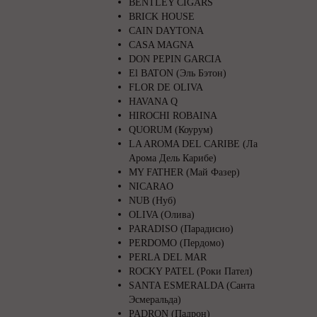
BENTLEY CIGARS
BRICK HOUSE
CAIN DAYTONA
CASA MAGNA
DON PEPIN GARCIA
El BATON (Эль Бэтон)
FLOR DE OLIVA
HAVANA Q
HIROCHI ROBAINA
QUORUM (Коурум)
LA AROMA DEL CARIBE (Ла
Арома Дель Карибе)
MY FATHER (Май Фазер)
NICARAO
NUB (Нуб)
OLIVA (Олива)
PARADISO (Парадисио)
PERDOMO (Пердомо)
PERLA DEL MAR
ROCKY PATEL (Роки Пател)
SANTA ESMERALDA (Санта
Эсмеральда)
PADRON (Падрон)