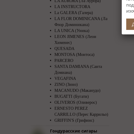
LA AURORA (Ла Аурора)
под
LA INSTRUCTORA
изо
La GALERA (Галера)
LA FLOR DOMINICANA (Ла
Флор Доминикана)
LA UNICA (Уника)
LEON JIMENES (Леон
Хименес)
QUESADA
MONTOSA (Монтоса)
PARCERO
SANTA DAMIANA (Санта
Домиана)
VEGAFINA
ZINO (Зино)
MACANUDO (Маканудо)
BUGATTI (Бугати)
OLIVEROS (Оливерос)
ERNESTO PEREZ
CARRILLO (Перес Каррильо)
GRIFFIN′S (Грифинс)
Гондурасские сигары