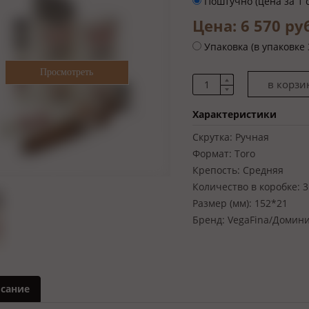
Поштучно (цена за 1 
Цена: 6 570 ру
Упаковка (в упаковке 
Характеристики
Скрутка:
Ручная
Формат:
Toro
Крепость:
Средняя
Количество в коробке:
3
Размер (мм):
152*21
Бренд:
VegaFina/Домин
сание