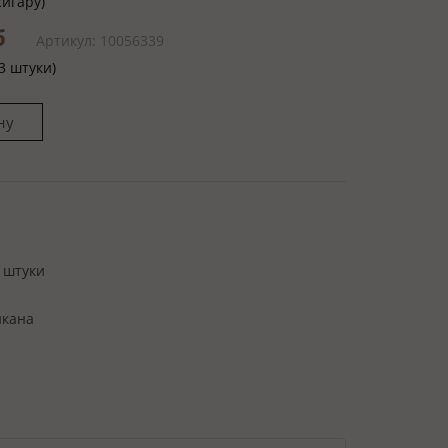
сигару)
б
Артикул: 10056339
3 штуки)
 штуки
икана