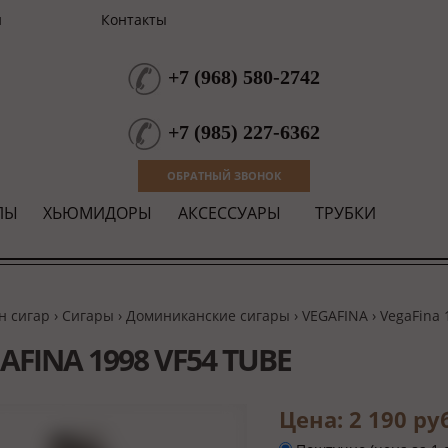
и
Контакты
+7
(
968
)
580-2742
+7
(
985
)
227-6362
ОБРАТНЫЙ ЗВОНОК
ЛЫ
ХЬЮМИДОРЫ
АКСЕССУАРЫ
ТРУБКИ
н сигар
›
Сигары
›
Доминиканские сигары
›
VEGAFINA
› VegaFina 
AFINA 1998 VF54 TUBE
Цена: 2 190 ру