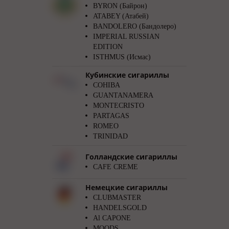
BYRON (Байрон)
ATABEY (Атабей)
BANDOLERO (Бандолеро)
IMPERIAL RUSSIAN
EDITION
ISTHMUS (Исмас)
Кубинские сигариллы
COHIBA
GUANTANAMERA
MONTECRISTO
PARTAGAS
ROMEO
TRINIDAD
Голландские сигариллы
CAFE CREME
Немецкие сигариллы
CLUBMASTER
HANDELSGOLD
Al CAPONE
MOODS