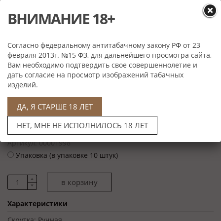
ВНИМАНИЕ 18+
Согласно федеральному антитабачному закону РФ от 23
февраля 2013г. №15 ФЗ, для дальнейшего просмотра сайта,
Вам необходимо подтвердить свое совершеннолетие и
дать согласие на просмотр изображений табачных
изделий.
Цена: 3 000 руб
Артикул: 00001998
ДА, Я СТАРШЕ 18 ЛЕТ
Поштучно (цена за 1 сигару)
НЕТ, МНЕ НЕ ИСПОЛНИЛОСЬ 18 ЛЕТ
Цена: 30 000 руб
Артикул: 00001998
Упаковка (в упаковке 10 штук)
Характеристики
Скрутка:
Ручная