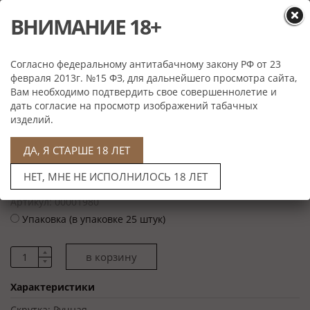
ВНИМАНИЕ 18+
Согласно федеральному антитабачному закону РФ от 23
февраля 2013г. №15 ФЗ, для дальнейшего просмотра сайта,
Вам необходимо подтвердить свое совершеннолетие и
дать согласие на просмотр изображений табачных
изделий.
Цена: 2 630 руб
Артикул: 00001980
ДА, Я СТАРШЕ 18 ЛЕТ
Поштучно (цена за 1 сигару)
НЕТ, МНЕ НЕ ИСПОЛНИЛОСЬ 18 ЛЕТ
Цена: 65 750 руб
Артикул: 00001980
Упаковка (в упаковке 25 штук)
Характеристики
Скрутка:
Ручная