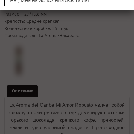
НЕТ, МНЕ НЕ ИСПОЛНИЛОСЬ 18 ЛЕТ
Формат:
Robusto
Размер:
127*19,8 мм
Крепость:
Средне крепкая
Количество в коробке:
25 штук
Производитель:
La Aroma/Никарагуа
Описание
La Aroma del Caribe Mi Amor Robusto являет собой
сложную палитру вкусов, где доминируют оттенки
горького шоколада, крепкого кофе, пряностей,
земли и едва уловимой сладости. Превосходное