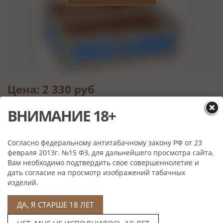
Цена: 2 330 руб
Артикул: 00001647
ВНИМАНИЕ 18+
Поштучно (цена за 1 сигару)
Цена: 58 250 руб
Согласно федеральному антитабачному закону РФ от 23
Артикул: 00001647
февраля 2013г. №15 ФЗ, для дальнейшего просмотра сайта,
Упаковка (в упаковке 25 штук)
Вам необходимо подтвердить свое совершеннолетие и
дать согласие на просмотр изображений табачных
изделий.
ДА, Я СТАРШЕ 18 ЛЕТ
Характеристики
Скрутка:
Ручная