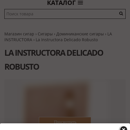
КАТАЛОГ
Магазин сигар
›
Сигары
›
Доминиканские сигары
›
LA
INSTRUCTORA
› La Instructora Delicado Robusto
LA INSTRUCTORA DELICADO
ROBUSTO