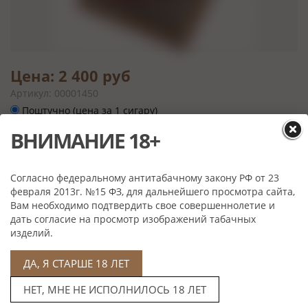
Цена: 2 400 руб
Артикул: 00001450
Поштучно (цена за 1 сигару)
Цена: 48 000 руб
ВНИМАНИЕ 18+
Артикул: 00001450
Упаковка (в упаковке 20 штук)
Согласно федеральному антитабачному закону РФ от 23
февраля 2013г. №15 ФЗ, для дальнейшего просмотра сайта,
Вам необходимо подтвердить свое совершеннолетие и
дать согласие на просмотр изображений табачных
изделий.
Характеристики
Скрутка:
Ручная
ДА, Я СТАРШЕ 18 ЛЕТ
Формат:
Toro
НЕТ, МНЕ НЕ ИСПОЛНИЛОСЬ 18 ЛЕТ
Размер:
158,7*20,6 мм