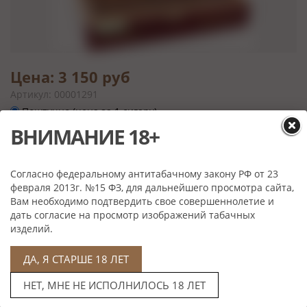
Цена: 3 150 руб
Артикул: 00001291
Поштучно (цена за 1 сигару)
ВНИМАНИЕ 18+
Цена: 63 000 руб
Артикул: 00001291
Упаковка (в упаковке 20 штук)
Согласно федеральному антитабачному закону РФ от 23
февраля 2013г. №15 ФЗ, для дальнейшего просмотра сайта,
Вам необходимо подтвердить свое совершеннолетие и
дать согласие на просмотр изображений табачных
изделий.
Характеристики
ДА, Я СТАРШЕ 18 ЛЕТ
Скрутка:
Ручная
Формат:
Toro Grande
НЕТ, МНЕ НЕ ИСПОЛНИЛОСЬ 18 ЛЕТ
Размер:
165,1*21,4 мм