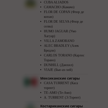
CUBA ALIADOS
CAMACHO (Камачо)
FLOR DE COPAN (Флор де
копан)
FLOR DE SELVA (Флор де
селва)
HUMO JAGUAR (Умо
Хагуар)
VILLA ZAMORANO
ALEC BRADLEY (Алек
Бредли)
CARLOS TORANO (Карлос
Торано)
DUNHILL (Данхил)
VIAJE (Бьи-ах-хей)
Мексиканские сигары
CASA TURRENT (Каса
торент)
TE-AMO (Те-Амо)
A. TURRENT (Э.Торент)
Костариканские сигары