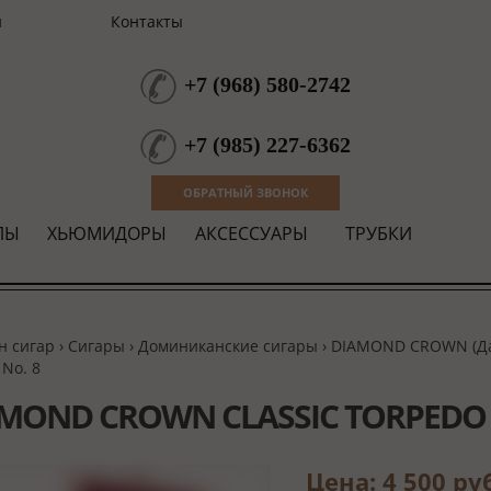
и
Контакты
+7
(
968
)
580-2742
+7
(
985
)
227-6362
ОБРАТНЫЙ ЗВОНОК
ЛЫ
ХЬЮМИДОРЫ
АКСЕССУАРЫ
ТРУБКИ
н сигар
›
Сигары
›
Доминиканские сигары
›
DIAMOND CROWN (Да
 No. 8
MOND CROWN CLASSIC TORPEDO 
Цена: 4 500 ру