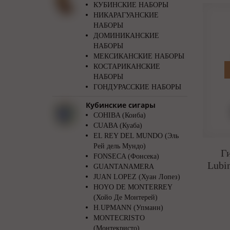
КУБИНСКИЕ НАБОРЫ
НИКАРАГУАНСКИЕ
НАБОРЫ
ДОМИНИКАНСКИЕ
НАБОРЫ
МЕКСИКАНСКИЕ НАБОРЫ
КОСТАРИКАНСКИЕ
НАБОРЫ
ГОНДУРАССКИЕ НАБОРЫ
Кубинские сигары
COHIBA (Коиба)
CUABA (Куаба)
EL REY DEL MUNDO (Эль
Рей дель Мундо)
Г
FONSECA (Фонсека)
Lubi
GUANTANAMERA
JUAN LOPEZ (Хуан Лопез)
HOYO DE MONTERREY
(Хойо Де Монтерей)
H.UPMANN (Упманн)
MONTECRISTO
(Монтекристо)