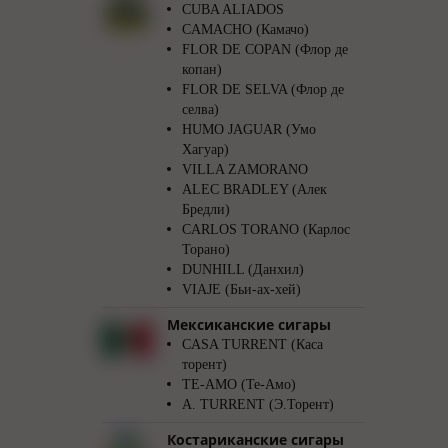
CUBA ALIADOS
CAMACHO (Камачо)
FLOR DE COPAN (Флор де
копан)
FLOR DE SELVA (Флор де
селва)
HUMO JAGUAR (Умо
Хагуар)
VILLA ZAMORANO
ALEC BRADLEY (Алек
Бредли)
CARLOS TORANO (Карлос
Торано)
DUNHILL (Данхил)
VIAJE (Бьи-ах-хей)
Мексиканские сигары
CASA TURRENT (Каса
торент)
TE-AMO (Те-Амо)
A. TURRENT (Э.Торент)
Костариканские сигары