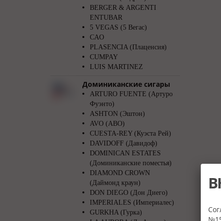
BERGER & ARGENTI
ENTUBAR
5 VEGAS (5 Вегас)
CAO
PLASENCIA (Плаценсия)
CUMPAY
LUIS MARTINEZ
Доминиканские сигары
ARTURO FUENTE (Артуро
Фуэнто)
ASHTON (Эштон)
AVO (АВО)
CUESTA-REY (Куэста Рей)
DAVIDOFF (Давидоф)
DOMINICAN ESTATES
(Доминиканские поместья)
DIAMOND CROWN
В
(Даймонд краун)
DON DIEGO (Дон Диего)
IMPERIALES (Империалес)
Сог
GURKHA (Гурка)
№15