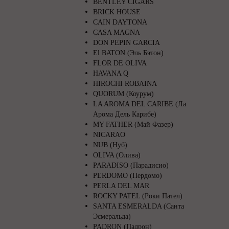
BENTLEY CIGARS
BRICK HOUSE
CAIN DAYTONA
CASA MAGNA
DON PEPIN GARCIA
El BATON (Эль Бэтон)
FLOR DE OLIVA
HAVANA Q
HIROCHI ROBAINA
QUORUM (Коурум)
LA AROMA DEL CARIBE (Ла
Арома Дель Карибе)
MY FATHER (Май Фазер)
NICARAO
NUB (Нуб)
OLIVA (Олива)
PARADISO (Парадисио)
PERDOMO (Пердомо)
PERLA DEL MAR
ROCKY PATEL (Роки Пател)
SANTA ESMERALDA (Санта
Эсмеральда)
PADRON (Падрон)