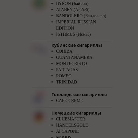
BYRON (Байрон)
ATABEY (Атабей)
BANDOLERO (Бандолеро)
IMPERIAL RUSSIAN
EDITION
ISTHMUS (Исмас)
Кубинские сигариллы
COHIBA
GUANTANAMERA
MONTECRISTO
PARTAGAS
ROMEO
TRINIDAD
Голландские сигариллы
CAFE CREME
Немецкие сигариллы
CLUBMASTER
HANDELSGOLD
Al CAPONE
MOODS