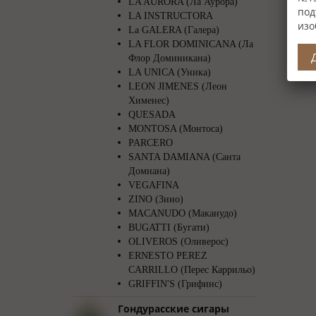
LA AURORA (Ла Аурора)
под
LA INSTRUCTORA
изо
La GALERA (Галера)
LA FLOR DOMINICANA (Ла
Флор Доминикана)
LA UNICA (Уника)
LEON JIMENES (Леон
Хименес)
QUESADA
MONTOSA (Монтоса)
PARCERO
SANTA DAMIANA (Санта
Домиана)
VEGAFINA
ZINO (Зино)
MACANUDO (Маканудо)
BUGATTI (Бугати)
OLIVEROS (Оливерос)
ERNESTO PEREZ
CARRILLO (Перес Каррильо)
GRIFFIN′S (Грифинс)
Гондурасские сигары