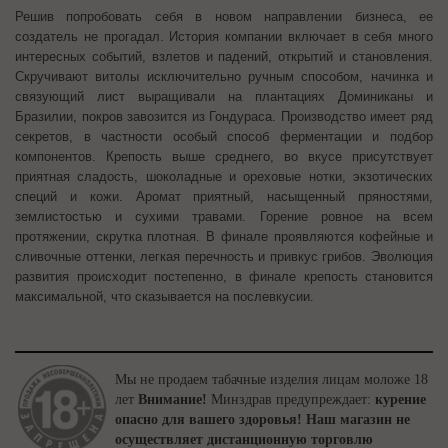
Решив попробовать себя в новом направлении бизнеса, ее
создатель не прогадал. История компании включает в себя много
интересных событий, взлетов и падений, открытий и становления.
Скручивают витолы исключительно ручным способом, начинка и
связующий лист выращивали на плантациях Доминиканы и
Бразилии, покров завозится из Гондураса. Производство имеет ряд
секретов, в частности особый способ ферментации и подбор
компонентов. Крепость выше среднего, во вкусе присутствует
приятная сладость, шоколадные и ореховые нотки, экзотических
специй и кожи. Аромат приятный, насыщенный пряностями,
землистостью и сухими травами. Горение ровное на всем
протяжении, скрутка плотная. В финале проявляются кофейные и
сливочные оттенки, легкая перечность и привкус грибов. Эволюция
развития происходит постепенно, в финале крепость становится
максимальной, что сказывается на послевкусии.
Мы не продаем табачные изделия лицам моложе 18
лет
Внимание!
Минздрав предупреждает:
курение
опасно для вашего здоровья!
Наш магазин не
осуществляет дистанционную торговлю