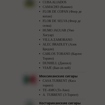
CUBA ALIADOS
CAMACHO (Камачо)
FLOR DE COPAN (Флор де
копан)
FLOR DE SELVA (Флор де
селва)
HUMO JAGUAR (Умо
Хагуар)
VILLA ZAMORANO
ALEC BRADLEY (Алек
Бредли)
CARLOS TORANO (Карлос
Торано)
DUNHILL (Данхил)
VIAJE (Бьи-ах-хей)
Мексиканские сигары
CASA TURRENT (Каса
торент)
TE-AMO (Те-Амо)
A. TURRENT (Э.Торент)
Костариканские сигары