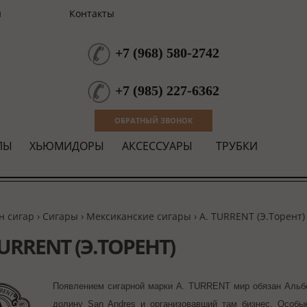
и
Контакты
+7
(
968
)
580-2742
+7
(
985
)
227-6362
ОБРАТНЫЙ ЗВОНОК
ЛЫ
ХЬЮМИДОРЫ
АКСЕССУАРЫ
ТРУБКИ
н сигар
›
Сигары
›
Мексиканские сигары
›
A. TURRENT (Э.Торент)
TURRENT (Э.ТОРЕНТ)
Появлением сигарной марки A. TURRENT мир обязан Альбе
долину San Andres и организовавший там бизнес. Особы