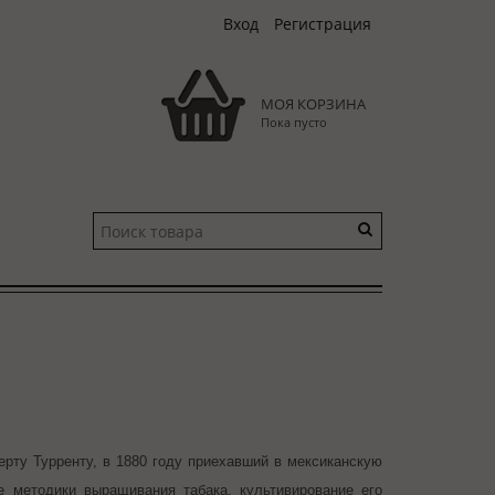
Вход
Регистрация
МОЯ КОРЗИНА
Пока пусто
рту Турренту, в 1880 году приехавший в мексиканскую
е методики выращивания табака, культивирование его