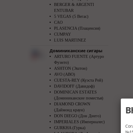
BERGER & ARGENTI
ENTUBAR
5 VEGAS (5 Вегас)
CAO
PLASENCIA (Плаценсия)
CUMPAY
LUIS MARTINEZ
Доминиканские сигары
ARTURO FUENTE (Артуро
Фуэнто)
ASHTON (Эштон)
AVO (АВО)
CUESTA-REY (Куэста Рей)
DAVIDOFF (Давидоф)
DOMINICAN ESTATES
(Доминиканские поместья)
DIAMOND CROWN
В
(Даймонд краун)
DON DIEGO (Дон Диего)
IMPERIALES (Империалес)
Сог
GURKHA (Гурка)
№15