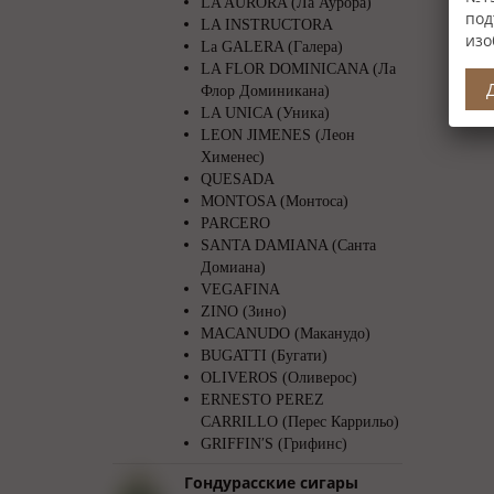
LA AURORA (Ла Аурора)
под
LA INSTRUCTORA
изо
La GALERA (Галера)
LA FLOR DOMINICANA (Ла
Флор Доминикана)
LA UNICA (Уника)
LEON JIMENES (Леон
Хименес)
QUESADA
MONTOSA (Монтоса)
PARCERO
SANTA DAMIANA (Санта
Домиана)
VEGAFINA
ZINO (Зино)
MACANUDO (Маканудо)
BUGATTI (Бугати)
OLIVEROS (Оливерос)
ERNESTO PEREZ
CARRILLO (Перес Каррильо)
GRIFFIN′S (Грифинс)
Гондурасские сигары