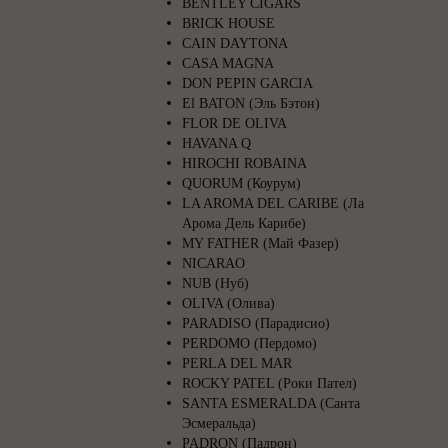
BENTLEY CIGARS
BRICK HOUSE
CAIN DAYTONA
CASA MAGNA
DON PEPIN GARCIA
El BATON (Эль Бэтон)
FLOR DE OLIVA
HAVANA Q
HIROCHI ROBAINA
QUORUM (Коурум)
LA AROMA DEL CARIBE (Ла
Арома Дель Карибе)
MY FATHER (Май Фазер)
NICARAO
NUB (Нуб)
OLIVA (Олива)
PARADISO (Парадисио)
PERDOMO (Пердомо)
PERLA DEL MAR
ROCKY PATEL (Роки Пател)
SANTA ESMERALDA (Санта
Эсмеральда)
PADRON (Падрон)