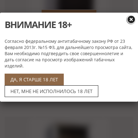
ВНИМАНИЕ 18+
Согласно федеральному антитабачному закону РФ от 23
февраля 2013г. №15 ФЗ, для дальнейшего просмотра сайта,
Вам необходимо подтвердить свое совершеннолетие и
дать согласие на просмотр изображений табачных
Электронный хьюмидор- шкаф Howard Miller
изделий.
на 150 сигар (810-026-Black)
ДА, Я СТАРШЕ 18 ЛЕТ
Нет в наличии
НЕТ, МНЕ НЕ ИСПОЛНИЛОСЬ 18 ЛЕТ