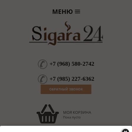
МЕНЮ
+7
(
968
)
580-2742
+7
(
985
)
227-6362
ОБРАТНЫЙ ЗВОНОК
МОЯ КОРЗИНА
Пока пусто