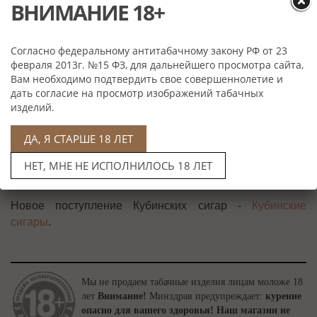
КАТАЛОГ
ВНИМАНИЕ 18+
Согласно федеральному антитабачному закону РФ от 23
февраля 2013г. №15 ФЗ, для дальнейшего просмотра сайта,
Магазин сигар
›
Статьи
Вам необходимо подтвердить свое совершеннолетие и
дать согласие на просмотр изображений табачных
НОВОЕ ПОСТУПЛЕНИЕ
изделий.
КУБИНСКИХ СИГАР
ДА, Я СТАРШЕ 18 ЛЕТ
НЕТ, МНЕ НЕ ИСПОЛНИЛОСЬ 18 ЛЕТ
18.01.2024
Новое поступление Кубинских сигар -
Кубинские
сигары
.
Мы не продаем табачные изделия лицам моложе 18
лет
Внимание!
Минздрав предупреждает:
курение
опасно для вашего здоровья!
Наш магазин не