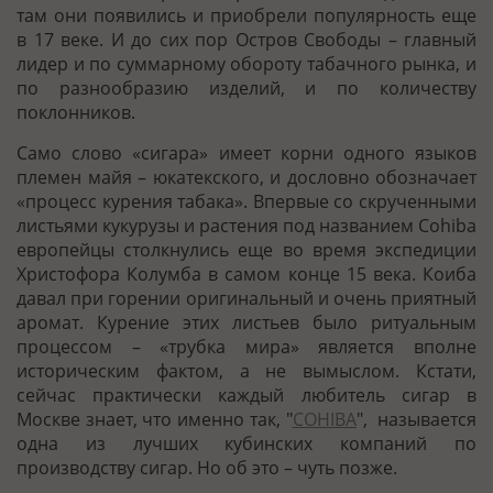
там они появились и приобрели популярность еще
в 17 веке. И до сих пор Остров Свободы – главный
лидер и по суммарному обороту табачного рынка, и
по разнообразию изделий, и по количеству
поклонников.
Само слово «сигара» имеет корни одного языков
племен майя – юкатекского, и дословно обозначает
«процесс курения табака». Впервые со скрученными
листьями кукурузы и растения под названием Cohiba
европейцы столкнулись еще во время экспедиции
Христофора Колумба в самом конце 15 века. Коиба
давал при горении оригинальный и очень приятный
аромат. Курение этих листьев было ритуальным
процессом – «трубка мира» является вполне
историческим фактом, а не вымыслом. Кстати,
сейчас практически каждый любитель сигар в
Москве знает, что именно так, "
COHIBA
", называется
одна из лучших кубинских компаний по
производству сигар. Но об это – чуть позже.