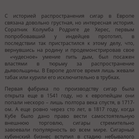
С историей распространения сигар в Европе
связана довольно грустная, но интересная история.
Соратник Колумба Родриге де Херес, первым
попробовавший у индейцев прототип, в
последствии так пристрастился к этому делу, что,
вернувшись на родину и продемонстрировав свое
«чудесное» умение пить дым, был посажен
властями в тюрьму за распространение
дьявольщины. В Европе долгое время лишь жевали
табак или курили его исключительно в трубках.
Первая фабрика по производству сигар была
открыта еще в 1541 году, но к европейцам они
попали нескоро – лишь полтора века спустя, в 1717-
ом. А еще ровно через сто лет, в 1817 году, когда
Кубе было дано право вести самостоятельную
внешнюю торговлю, сигары стремительно
завоевали популярность во всем мире. Сигарный
кубинский бизнес вступил в стадию небывалого