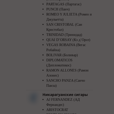
PARTAGAS (Партагас)
PUNCH (Панч)
ROMEO Y JULIETA (Ромео и
Джульетта)
SAN CRISTOBAL (Сан
Кристобал)
TRINIDAD (Тринидад)
QUAI D’ORSAY (Кэ д`Орсе)
VEGAS ROBAINA (Вегас
Робайна)
BOLIVAR (Боливар)
DIPLOMATICOS
(Дипломатикос)
RAMON ALLONES (Рамон
Алонес)
SANCHO PANZA (Санчо
Панза)
Никарагуанские сигары
AJ FERNANDEZ (АД
Фернандес)
ARISTOCRAT