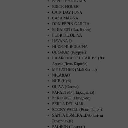
BENTLEY CIGARS
BRICK HOUSE
CAIN DAYTONA
CASA MAGNA
DON PEPIN GARCIA
El BATON (Эль Бэтон)
FLOR DE OLIVA
HAVANA Q
HIROCHI ROBAINA
QUORUM (Коурум)
LA AROMA DEL CARIBE (Ла
Арома Дель Карибе)
MY FATHER (Май Фазер)
NICARAO
NUB (Нуб)
OLIVA (Олива)
PARADISO (Парадисио)
PERDOMO (Пердомо)
PERLA DEL MAR
ROCKY PATEL (Роки Пател)
SANTA ESMERALDA (Санта
Эсмеральда)
PADRON (Падрон)