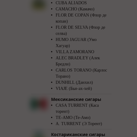
CUBA ALIADOS
CAMACHO (Камачо)
FLOR DE COPAN (Флор де
копан)
FLOR DE SELVA (Флор де
селва)
HUMO JAGUAR (Умо
Хагуар)
VILLA ZAMORANO
ALEC BRADLEY (Алек
Бредли)
CARLOS TORANO (Карлос
Торано)
DUNHILL (Данхил)
VIAJE (Бьи-ах-хей)
Мексиканские сигары
CASA TURRENT (Каса
торент)
TE-AMO (Те-Амо)
A. TURRENT (Э.Торент)
Костариканские сигары