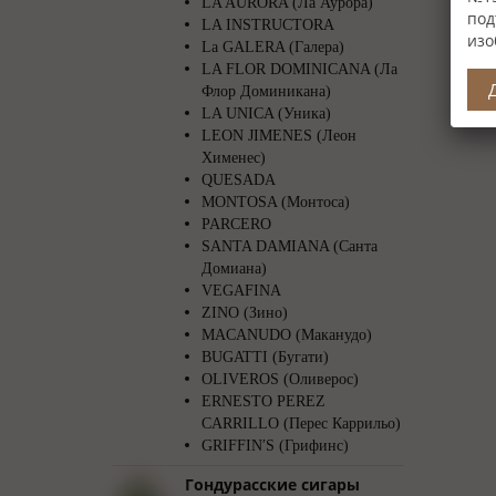
LA AURORA (Ла Аурора)
под
LA INSTRUCTORA
изо
La GALERA (Галера)
LA FLOR DOMINICANA (Ла
Флор Доминикана)
LA UNICA (Уника)
LEON JIMENES (Леон
Хименес)
QUESADA
MONTOSA (Монтоса)
PARCERO
SANTA DAMIANA (Санта
Домиана)
VEGAFINA
ZINO (Зино)
MACANUDO (Маканудо)
BUGATTI (Бугати)
OLIVEROS (Оливерос)
ERNESTO PEREZ
CARRILLO (Перес Каррильо)
GRIFFIN′S (Грифинс)
Гондурасские сигары