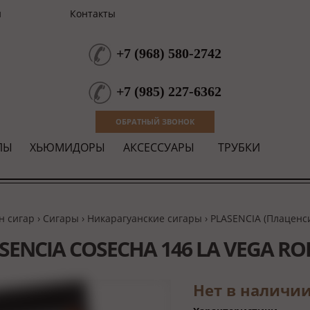
и
Контакты
+7
(
968
)
580-2742
+7
(
985
)
227-6362
ОБРАТНЫЙ ЗВОНОК
ЛЫ
ХЬЮМИДОРЫ
АКСЕССУАРЫ
ТРУБКИ
н сигар
›
Сигары
›
Никарагуанские сигары
›
PLASENCIA (Плаценс
SENСIA COSECHA 146 LA VEGA R
Нет в наличи