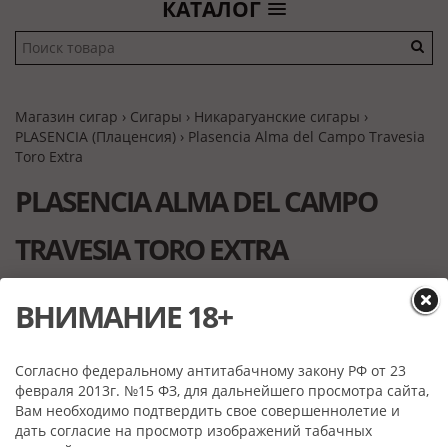
КАТАЛОГ
Магазин сигар
›
Сигары
›
Никарагуанские сигары
›
PLASENCIA (Плаценсия)
› Plasenсia Alma del Campo Travesia
Toro Extra
PLASENСIA ALMA DEL CAMPO
TRAVESIA TORO EXTRA
ВНИМАНИЕ 18+
Согласно федеральному антитабачному закону РФ от 23
февраля 2013г. №15 ФЗ, для дальнейшего просмотра сайта,
Вам необходимо подтвердить свое совершеннолетие и
дать согласие на просмотр изображений табачных